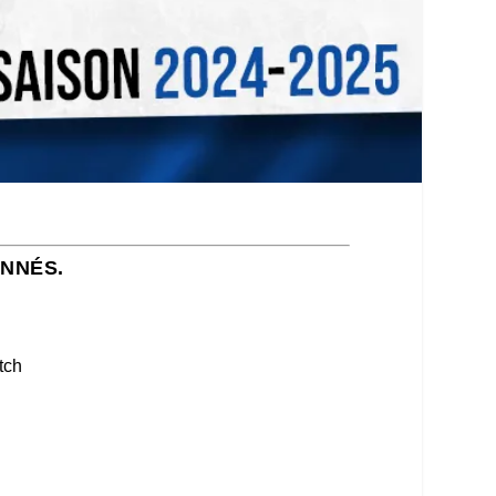
ONNÉS.
tch