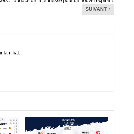
ers : l’audace de la jeunesse pour un nouvel exploit ?
SUIVANT
 familial.