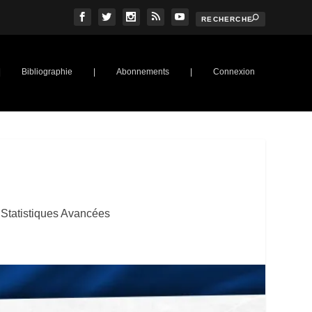
|
Bibliographie
|
Abonnements
|
Connexion
N
,
Statistiques Avancées