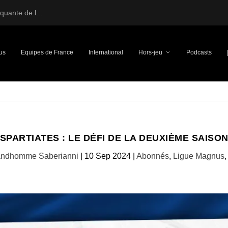
uante de l...
us
Equipes de France
International
Hors-jeu
Podcasts
SPARTIATES : LE DÉFI DE LA DEUXIÈME SAISO
andhomme Saberianni
|
10 Sep 2024
|
Abonnés
,
Ligue Magnus