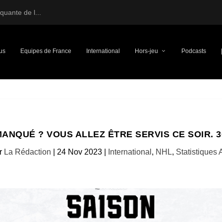
uante de l...
us
Equipes de France
International
Hors-jeu
Podcasts
MANQUÉ ? VOUS ALLEZ ÊTRE SERVIS CE SOIR. 3
r
La Rédaction
|
24 Nov 2023
|
International
,
NHL
,
Statistiques