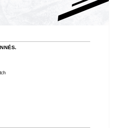
ONNÉS.
tch