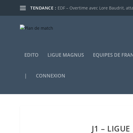
TENDANCE :
EDF – Overtime avec Lore Baudrit, atta
EDITO
LIGUE MAGNUS
EQUIPES DE FRA
|
CONNEXION
J1 – LIGU