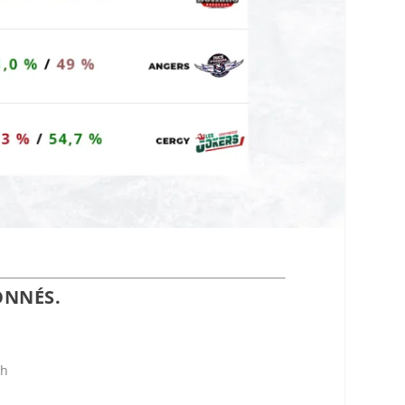
ONNÉS.
ch