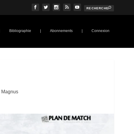
|
Bibliographie
|
Abonnements
|
Connexion
e Magnus