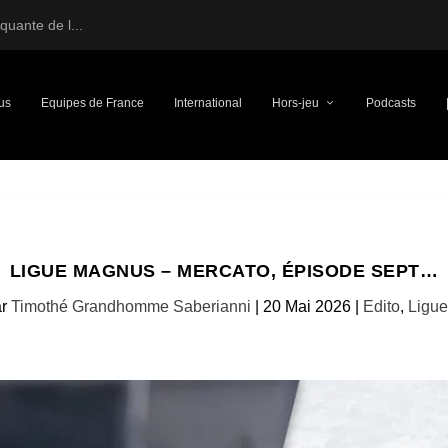
uante de l...
us
Equipes de France
International
Hors-jeu
Podcasts
LIGUE MAGNUS – MERCATO, ÉPISODE SEPT…
ar
Timothé Grandhomme Saberianni
|
20 Mai 2026
|
Edito
,
Ligu