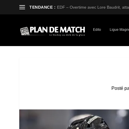
TENDANCE :
EDF – Overtime avec Lore Baudrit, attaq
Edito
Ligue Magn
Posté p