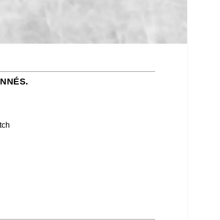
ONNÉS.
tch