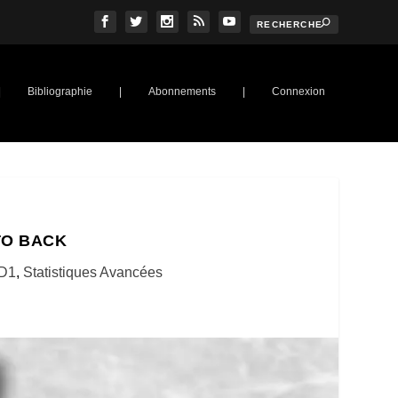
|
Bibliographie
|
Abonnements
|
Connexion
TO BACK
D1
,
Statistiques Avancées