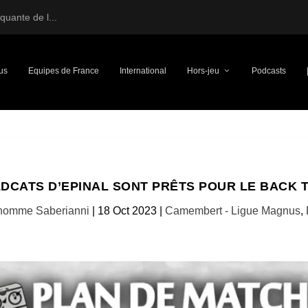
uante de l...
us
Equipes de France
International
Hors-jeu
Podcasts
LDCATS D’EPINAL SONT PRÊTS POUR LE BACK 
homme Saberianni
|
18 Oct 2023
|
Camembert - Ligue Magnus
,