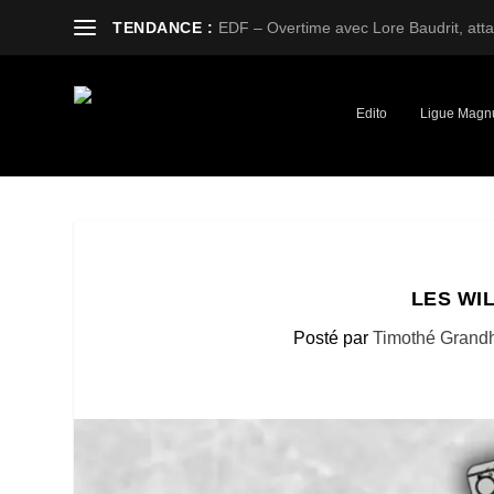
TENDANCE :
EDF – Overtime avec Lore Baudrit, attaq
Edito
Ligue Magn
LES WI
Posté par
Timothé Grand