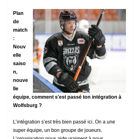
Plan
de
match
:
Nouv
elle
saiso
n,
nouve
lle
équipe, comment s’est passé ton intégration à
Wolfsburg ?
L’intégration s’est très bien passé ici. On a une
super équipe, un bon groupe de joueurs.
L’organisation nous aide vraiment à nous