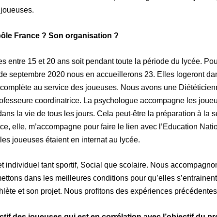
s joueuses.
ôle France ? Son organisation ?
es entre 15 et 20 ans soit pendant toute la période du lycée. P
 de septembre 2020 nous en accueillerons 23. Elles logeront d
e complète au service des joueuses. Nous avons une Diététicienn
ofesseure coordinatrice. La psychologue accompagne les joueus
ns la vie de tous les jours. Cela peut-être la préparation à la 
ice, elle, m’accompagne pour faire le lien avec l’Education Natio
les joueuses étaient en internat au lycée.
jet individuel tant sportif, Social que scolaire. Nous accompag
ettons dans les meilleures conditions pour qu’elles s’entrainent 
l’athlète et son projet. Nous profitons des expériences précédent
ectif des joueuses qui est en corrélation avec l’objectif du p