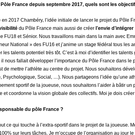
Pôle France depuis septembre 2017, quels sont les objectif
 en 2017 Chambéry, l’idée initiale de lancer le projet du Pôle 
isibilité
du Pôle France mais aussi de créer
l’envie d’intégrer
ance FU18 et Sénior. Nous travaillons main dans la main ave
eur National » des FU16 et j’anime un stage fédéral tous les 
 les talents potentiel très tôt. C’est à moi d’identifier les tale
e il nous fallait développer l’importance du Pôle France dans l
st de mettre l’athlète au centre du projet. Nous souhaitons dév
, Psychologique, Social, …). Nous partageons l’idée qu’une at
ent sportif de la joueuse, nous souhaitons l’aider à bâtir un pr
 et coordonne la vision globale des collectifs. Moi je dois cr
responsable du pôle France ?
ut ce qui touche à l’extra-sportif dans le projet de la joueuse.
à 100% sur leurs tâches. Je m’occupe de l’organisation au jour l