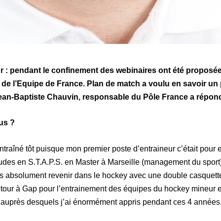
ur : pendant le confinement des webinaires ont été proposé
 de l’Equipe de France. Plan de match a voulu en savoir un 
Jean-Baptiste Chauvin, responsable du Pôle France a répon
us ?
i entraîné tôt puisque mon premier poste d’entraineur c’était pour
études en S.T.A.P.S. en Master à Marseille (management du sport)
s absolument revenir dans le hockey avec une double casquette
retour à Gap pour l’entrainement des équipes du hockey mineur e
auprès desquels j’ai énormément appris pendant ces 4 années