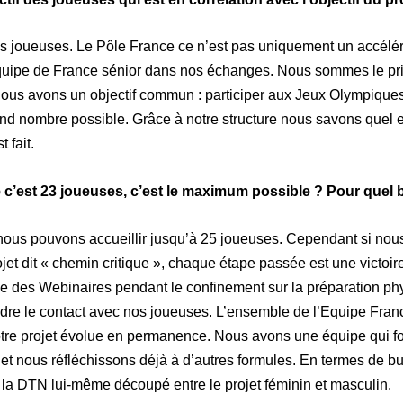
es joueuses. Le Pôle France ce n’est pas uniquement un accélér
’équipe de France sénior dans nos échanges. Nous sommes le pri
ous avons un objectif commun : participer aux Jeux Olympiques
and nombre possible. Grâce à notre structure nous savons quel
t fait.
e c’est 23 joueuses, c’est le maximum possible ? Pour quel 
 nous pouvons accueillir jusqu’à 25 joueuses. Cependant si nous
ojet dit « chemin critique », chaque étape passée est une victoir
ée des Webinaires pendant le confinement sur la préparation ph
dre le contact avec nos joueuses. L’ensemble de l’Equipe Fran
 Notre projet évolue en permanence. Nous avons une équipe qui
 nous réfléchissons déjà à d’autres formules. En termes de budge
 la DTN lui-même découpé entre le projet féminin et masculin.