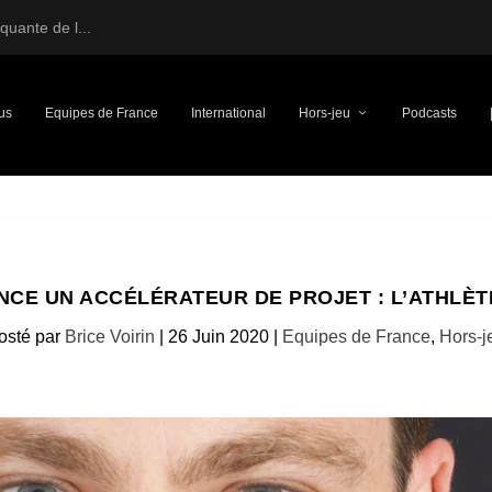
uante de l...
us
Equipes de France
International
Hors-jeu
Podcasts
NCE UN ACCÉLÉRATEUR DE PROJET : L’ATHLÈT
osté par
Brice Voirin
|
26 Juin 2020
|
Equipes de France
,
Hors-j