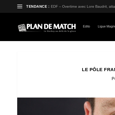
TENDANCE :
EDF – Overtime avec Lore Baudrit, attaq
Edito
Ligue Magn
LE PÔLE FRA
P