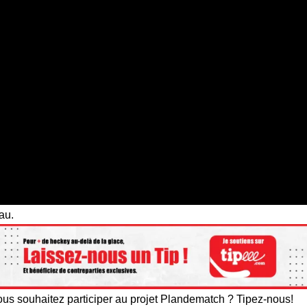
au.
us souhaitez participer au projet Plandematch ? Tipez-nous!