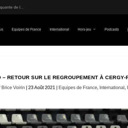
uante de l...
us
Equipes de France
International
Hors-jeu
Podcasts
O – RETOUR SUR LE REGROUPEMENT À CERGY-P
r
Brice Voirin
|
23 Août 2021
|
Equipes de France
,
International
,