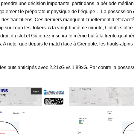
r prendre une décision importante, partir dans la période médi
galement le préparateur physique de l’équipe… La possession e
des franciliens. Ces derniers manquent cruellement d’efficacité e
p sur coup les Jokers. A la vingt-huitième minute, Colotti s’offre
oit du slot et Gutierrez inscrira le même but à la trente-quatr
A noter que depuis le match face à Grenoble, les hauts-alpins so
 les buts anticipés avec 2.21xG vs 1.89xG. Par contre la possess