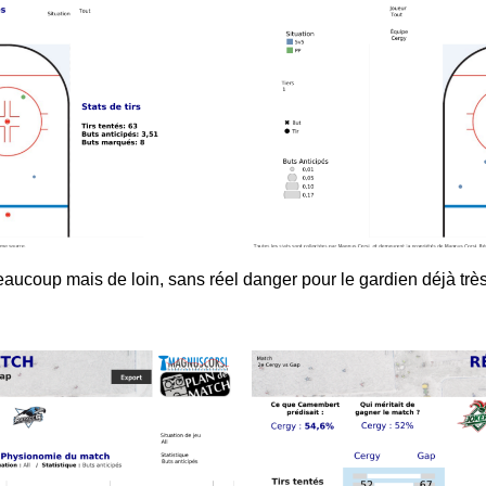
r beaucoup mais de loin, sans réel danger pour le gardien déjà t