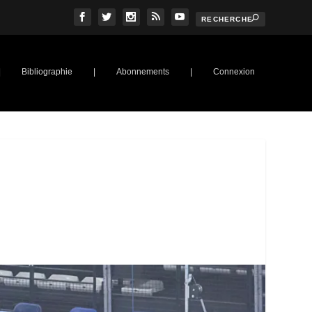
|
Bibliographie
|
Abonnements
|
Connexion