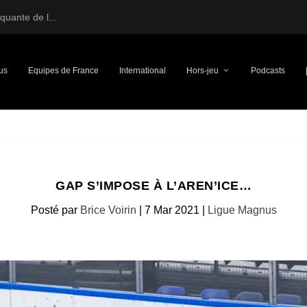
uante de l...
us
Equipes de France
International
Hors-jeu
Podcasts
GAP S’IMPOSE À L’AREN’ICE…
Posté par
Brice Voirin
|
7 Mar 2021
|
Ligue Magnus