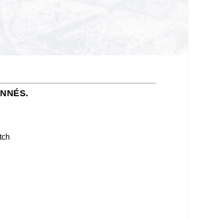
ONNÉS.
tch