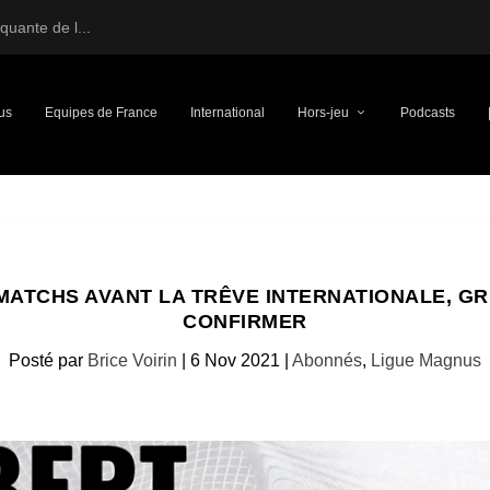
uante de l...
us
Equipes de France
International
Hors-jeu
Podcasts
 MATCHS AVANT LA TRÊVE INTERNATIONALE, G
CONFIRMER
Posté par
Brice Voirin
|
6 Nov 2021
|
Abonnés
,
Ligue Magnus