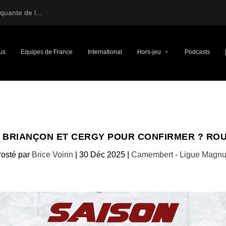
uante de l...
us
Equipes de France
International
Hors-jeu
Podcasts
25, BRIANÇON ET CERGY POUR CONFIRMER ? 
osté par
Brice Voirin
|
30 Déc 2025
|
Camembert - Ligue Magn