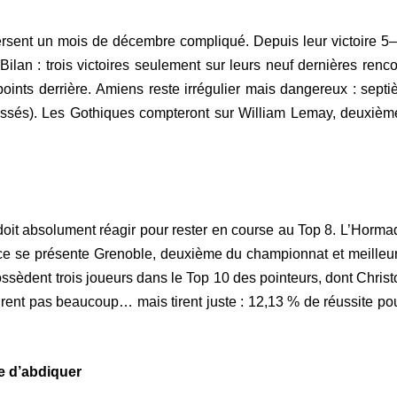
rsent un mois de décembre compliqué. Depuis leur victoire 5–
lan : trois victoires seulement sur leurs neuf dernières ren
oints derrière. Amiens reste irrégulier mais dangereux : sep
sés). Les Gothiques compteront sur William Lemay, deuxième
doit absolument réagir pour rester en course au Top 8. L’Hormad
face se présente Grenoble, deuxième du championnat et meilleu
sèdent trois joueurs dans le Top 10 des pointeurs, dont Christo
irent pas beaucoup… mais tirent juste : 12,13 % de réussite pou
e d’abdiquer