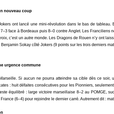
’un nouveau coup
Jokers ont lancé une mini-révolution dans le bas de tableau. 
 7–3 face à Bordeaux puis 8–0 contre Anglet. Les Franciliens 
croix, c’est un autre monde. Les Dragons de Rouen n’y ont laiss
Benjamin Sokay côté Jokers (9 points sur les trois derniers ma
 une urgence commune
rseille. Si aucun ne pourra atteindre sa cible dès ce soir, u
cates : huit défaites consécutives pour les Pionniers, seulemen
t reste équilibré : large victoire marseillaise 8–2 au POMGE,
rance (6–4) pour rejoindre le dernier carré. Autrement dit : mat
on