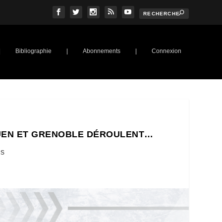
|
Bibliographie
|
Abonnements
|
Connexion
ROUEN ET GRENOBLE DÉROULENT…
us