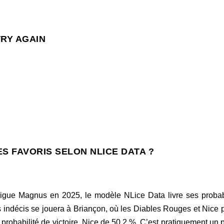
TRY AGAIN
ES FAVORIS SELON NLICE DATA ?
Ligue Magnus en 2025, le modèle NLice Data livre ses probabi
us indécis se jouera à Briançon, où les Diables Rouges et Nic
probabilité de victoire, Nice de 50,2 %. C’est pratiquement un p