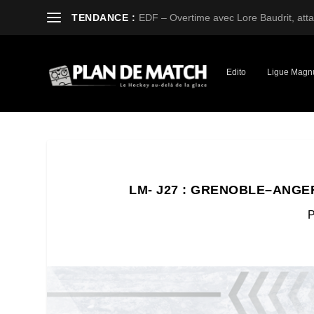
TENDANCE :
EDF – Overtime avec Lore Baudrit, attaq
Edito
Ligue Magn
LM- J27 : GRENOBLE–ANGE
P