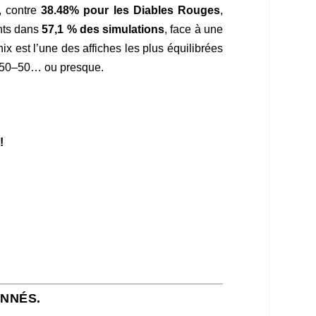
, contre
38.48% pour les Diables Rouges
,
nts dans
57,1 % des simulations
, face à une
x est l’une des affiches les plus équilibrées
i 50–50… ou presque.
!
ONNÉS.