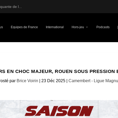
uante de l...
us
Equipes de France
International
Hors-jeu
Podcasts
RS EN CHOC MAJEUR, ROUEN SOUS PRESSION E
osté par
Brice Voirin
|
23 Déc 2025
|
Camembert - Ligue Magn