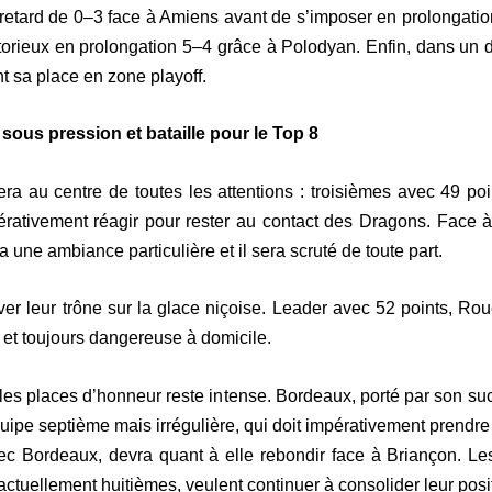
 retard de 0–3 face à Amiens avant de s’imposer en prolongation
ctorieux en prolongation 5–4 grâce à Polodyan. Enfin, dans un 
t sa place en zone playoff.
us pression et bataille pour le Top 8
era au centre de toutes les attentions : troisièmes avec 49 poi
rativement réagir pour rester au contact des Dragons. Face à
une ambiance particulière et il sera scruté de toute part.
er leur trône sur la glace niçoise. Leader avec 52 points, Ro
 et toujours dangereuse à domicile.
et les places d’honneur reste intense. Bordeaux, porté par son 
ipe septième mais irrégulière, qui doit impérativement prendre d
vec Bordeaux, devra quant à elle rebondir face à Briançon. Le
ctuellement huitièmes, veulent continuer à consolider leur posi