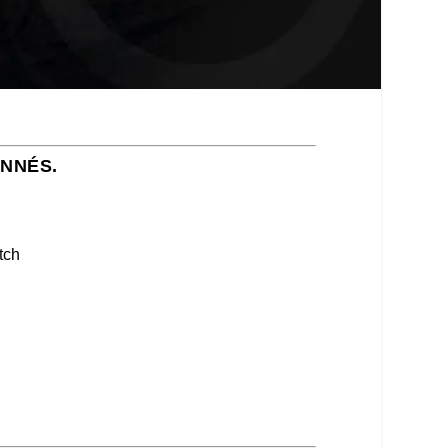
ONNÉS.
tch