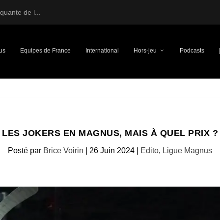
uante de l...
us
Equipes de France
International
Hors-jeu
Podcasts
LES JOKERS EN MAGNUS, MAIS À QUEL PRIX ?
Posté par
Brice Voirin
|
26 Juin 2024
|
Edito
,
Ligue Magnus