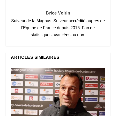
Brice Voirin
Suiveur de la Magnus. Suiveur accrédité auprès de
l'Equipe de France depuis 2015. Fan de
statistiques avancées ou non.
ARTICLES SIMILAIRES