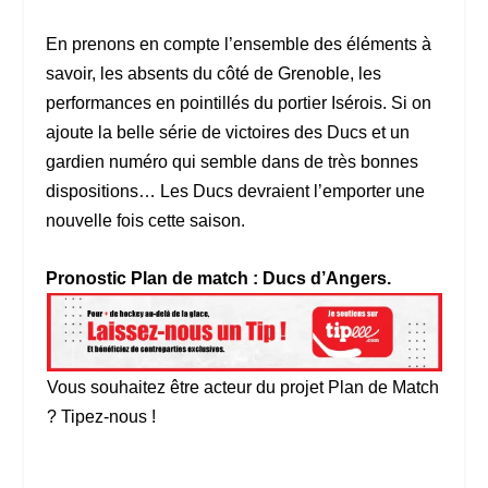
En prenons en compte l’ensemble des éléments à
savoir, les absents du côté de Grenoble, les
performances en pointillés du portier Isérois. Si on
ajoute la belle série de victoires des Ducs et un
gardien numéro qui semble dans de très bonnes
dispositions… Les Ducs devraient l’emporter une
nouvelle fois cette saison.
Pronostic Plan de match : Ducs d’Angers.
Vous souhaitez être acteur du projet Plan de Match
? Tipez-nous !