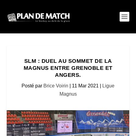
SLM : DUEL AU SOMMET DE LA
MAGNUS ENTRE GRENOBLE ET
ANGERS.
Posté par
Brice Voirin
|
11 Mar 2021
|
Ligue
Magnus