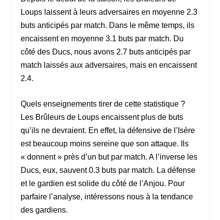
Loups laissent à leurs adversaires en moyenne 2.3
buts anticipés par match. Dans le même temps, ils
encaissent en moyenne 3.1 buts par match. Du
côté des Ducs, nous avons 2.7 buts anticipés par
match laissés aux adversaires, mais en encaissent
2.4.
Quels enseignements tirer de cette statistique ?
Les Brûleurs de Loups encaissent plus de buts
qu’ils ne devraient. En effet, la défensive de l’Isère
est beaucoup moins sereine que son attaque. Ils
« donnent » près d’un but par match. A l’inverse les
Ducs, eux, sauvent 0.3 buts par match. La défense
et le gardien est solide du côté de l’Anjou. Pour
parfaire l’analyse, intéressons nous à la tendance
des gardiens.