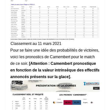
Classement au 11 mars 2021
Pour se faire une idée des probabilités de victoires,
voici les pronostics de Camembert pour le match
de ce soir.
[Attention : Camembert pronostique
en fonction de la valeur intrinsèque des effectifs
annoncés présents sur la glace].