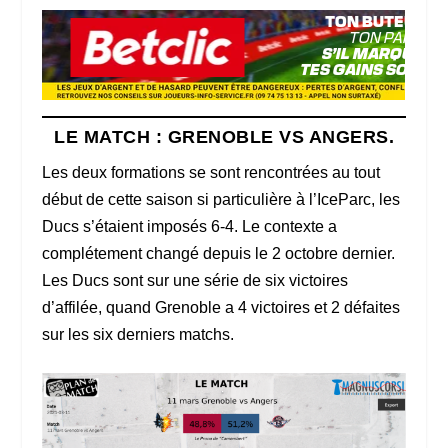
LE MATCH : GRENOBLE VS ANGERS.
Les deux formations se sont rencontrées au tout
début de cette saison si particulière à l’IceParc, les
Ducs s’étaient imposés 6-4. Le contexte a
complétement changé depuis le 2 octobre dernier.
Les Ducs sont sur une série de six victoires
d’affilée, quand Grenoble a 4 victoires et 2 défaites
sur les six derniers matchs.