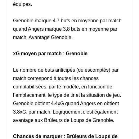
équipes.
Grenoble marque 4.7 buts en moyenne par match
quand Angers marque 3.8 buts en moyenne par
match. Avantage Grenoble.
xG moyen par match : Grenoble
Le nombre de buts anticipés (ou escomptés) par
match correspond à toutes les chances
comptabilisées, par le modèle, en fonction de
l’emplacement, le type de tir et la situation de jeu.
Grenoble obtient 4.4xG quand Angers en obtient
3.8xG, par match. Logiquement c’est également
avantage aux Brûleurs de Loups de Grenoble.
Chances de marquer :
Brûleurs de Loups de