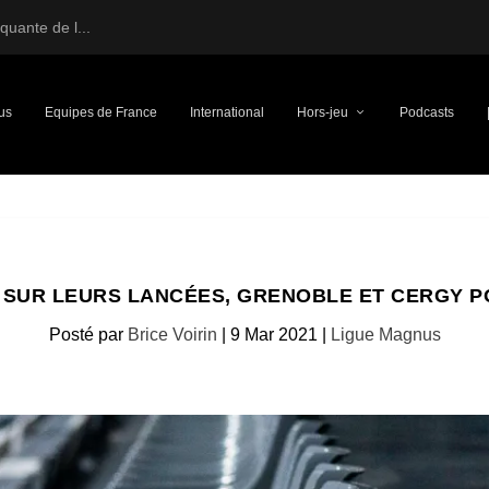
uante de l...
us
Equipes de France
International
Hors-jeu
Podcasts
S SUR LEURS LANCÉES, GRENOBLE ET CERGY 
Posté par
Brice Voirin
|
9 Mar 2021
|
Ligue Magnus