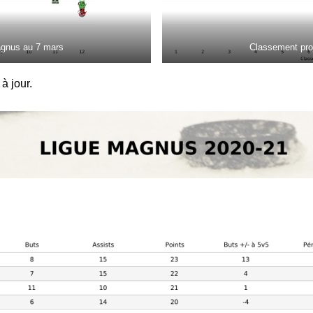
agnus au 7 mars
Classement pro
à jour.