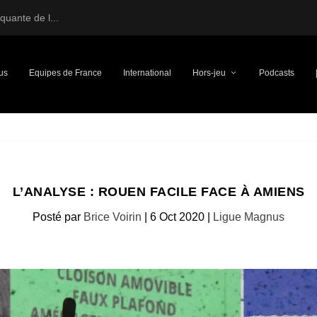
uante de l...
us
Equipes de France
International
Hors-jeu
Podcasts
L’ANALYSE : ROUEN FACILE FACE À AMIENS
Posté par
Brice Voirin
|
6 Oct 2020
|
Ligue Magnus