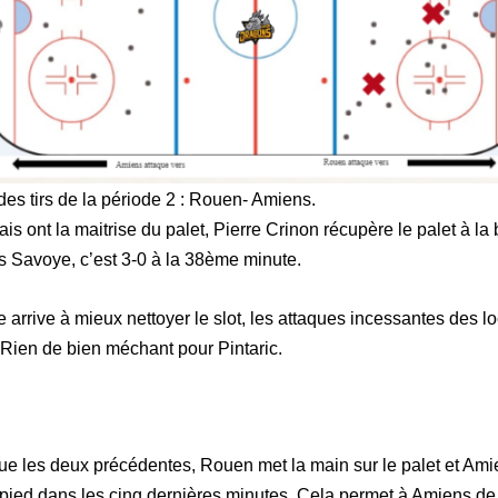
des tirs de la période 2 : Rouen- Amiens.
is ont la maitrise du palet, Pierre Crinon récupère le palet à l
as Savoye, c’est 3-0 à la 38ème minute.
arrive à mieux nettoyer le slot, les attaques incessantes des loc
Rien de bien méchant pour Pintaric.
e les deux précédentes, Rouen met la main sur le palet et Ami
e pied dans les cinq dernières minutes. Cela permet à Amiens 