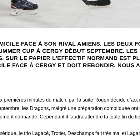
ICILE FACE À SON RIVAL AMIENS. LES DEUX F
UMMER CUP À CERGY DÉBUT SEPTEMBRE. LES 
. SUR LE PAPIER L’EFFECTIF NORMAND EST P
CILE FACE À CERGY ET DOIT REBONDIR. NOUS
ix premières minutes du match, par la suite Rouen décide d’accé
ptembre, les Dragons, malgré une préparation compliquée ont
rement normande. Cependant il faudra attendre la toute fin du tiers
érique, le trio Lagacé, Trotter, Deschamps fait très mal et Lag