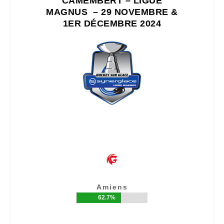
CAMEMBERT – LIGUE
MAGNUS – 29 NOVEMBRE &
1ER DÉCEMBRE 2024
Amiens
62.7%
62.7%