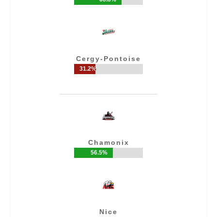
Cergy-Pontoise
31.2%
31.2%
Chamonix
56.5%
56.5%
Nice