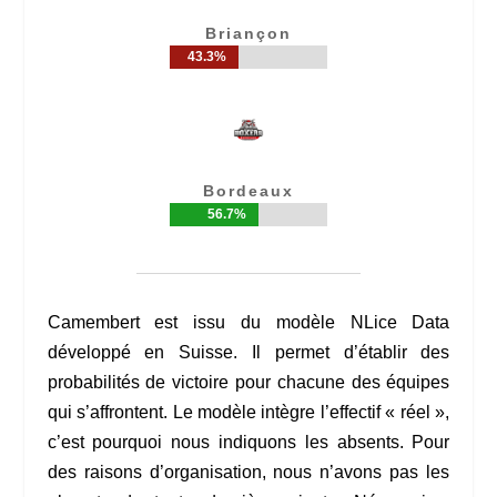
Briançon
43.3%
43.3%
Bordeaux
56.7%
56.7%
Camembert est issu du modèle NLice Data
développé en Suisse. Il permet d’établir des
probabilités de victoire pour chacune des équipes
qui s’affrontent. Le modèle intègre l’effectif « réel »,
c’est pourquoi nous indiquons les absents. Pour
des raisons d’organisation, nous n’avons pas les