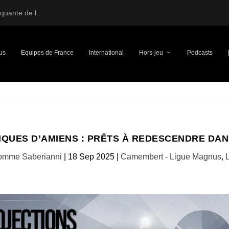
uante de l...
us
Equipes de France
International
Hors-jeu
Podcasts
IQUES D’AMIENS : PRÊTS À REDESCENDRE DAN
omme Saberianni
|
18 Sep 2025
|
Camembert - Ligue Magnus
,