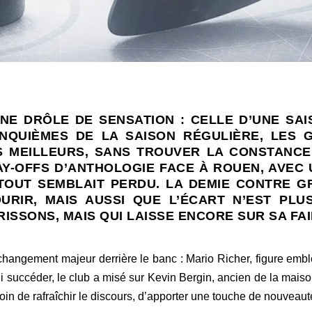
NE DRÔLE DE SENSATION : CELLE D’UNE SAI
INQUIÈMES DE LA SAISON RÉGULIÈRE, LES 
ES MEILLEURS, SANS TROUVER LA CONSTANCE
PLAY-OFFS D’ANTHOLOGIE FACE À ROUEN, AVEC
TOUT SEMBLAIT PERDU. LA DEMIE CONTRE G
URIR, MAIS AUSSI QUE L’ÉCART N’EST PLUS
ISSONS, MAIS QUI LAISSE ENCORE SUR SA FAI
changement majeur derrière le banc : Mario Richer, figure emb
ui succéder, le club a misé sur Kevin Bergin, ancien de la mais
soin de rafraîchir le discours, d’apporter une touche de nouveau