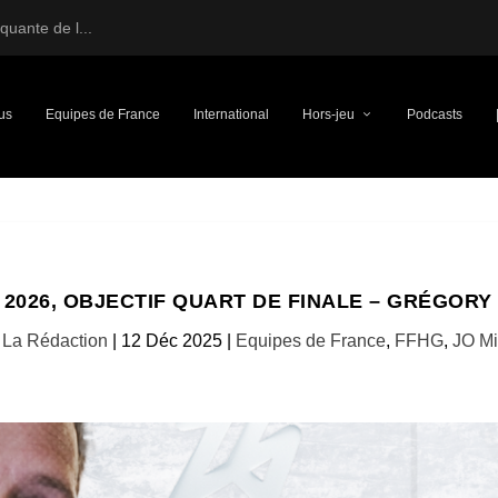
uante de l...
us
Equipes de France
International
Hors-jeu
Podcasts
 2026, OBJECTIF QUART DE FINALE – GRÉGORY
r
La Rédaction
|
12 Déc 2025
|
Equipes de France
,
FFHG
,
JO Mi