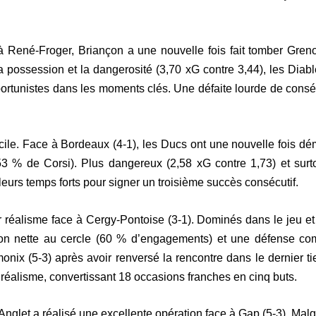
 René-Froger, Briançon a une nouvelle fois fait tomber Greno
 possession et la dangerosité (3,70 xG contre 3,44), les Dia
rtunistes dans les moments clés. Une défaite lourde de consé
cile. Face à Bordeaux (4-1), les Ducs ont une nouvelle fois dé
(53 % de Corsi). Plus dangereux (2,58 xG contre 1,73) et sur
leurs temps forts pour signer un troisième succès consécutif.
eur réalisme face à Cergy-Pontoise (3-1). Dominés dans le jeu e
 nette au cercle (60 % d’engagements) et une défense compac
nix (5-3) après avoir renversé la rencontre dans le dernier tie
 au réalisme, convertissant 18 occasions franches en cinq buts.
, Anglet a réalisé une excellente opération face à Gap (5-3). M