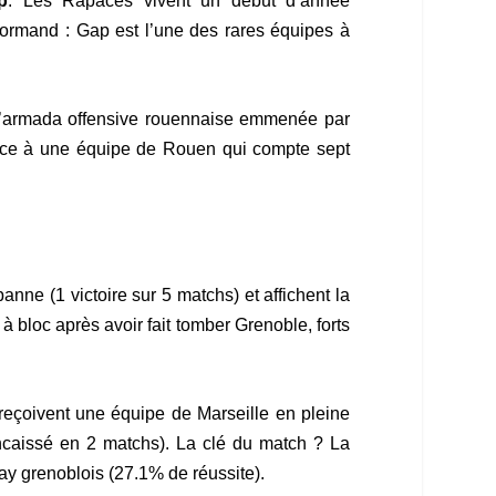
p
. Les Rapaces vivent un début d’année
Normand : Gap est l’une des rares équipes à
ir l’armada offensive rouennaise emmenée par
ace à une équipe de Rouen qui compte sept
nne (1 victoire sur 5 matchs) et affichent la
 bloc après avoir fait tomber Grenoble, forts
 reçoivent une équipe de Marseille en pleine
 encaissé en 2 matchs). La clé du match ? La
play grenoblois (27.1% de réussite).