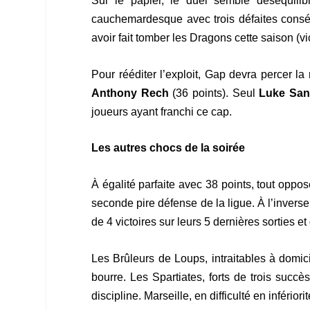
Sur le papier, le duel semble déséquilib
cauchemardesque avec trois défaites conséc
avoir fait tomber les Dragons cette saison (vi
Pour rééditer l’exploit, Gap devra percer l
Anthony Rech
(36 points). Seul
Luke San
joueurs ayant franchi ce cap.
Les autres chocs de la soirée
À égalité parfaite avec 38 points, tout oppo
seconde pire défense de la ligue. À l’invers
de 4 victoires sur leurs 5 dernières sorties 
Les Brûleurs de Loups, intraitables à domic
bourre. Les Spartiates, forts de trois succ
discipline. Marseille, en difficulté en inféri