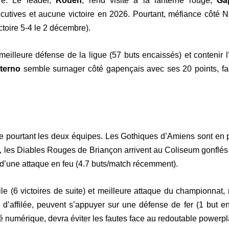
ré. Le leader,
Rouen
, rend visite à la lanterne rouge,
Ga
utives et aucune victoire en 2026. Pourtant, méfiance côté 
ctoire 5-4 le 2 décembre).
a meilleure défense de la ligue (57 buts encaissés) et conten
terno
semble surnager côté gapençais avec ses 20 points, f
se pourtant les deux équipes. Les Gothiques d’Amiens sont en pa
e, les Diables Rouges de Briançon arrivent au Coliseum gonflés à
et d’une attaque en feu (4.7 buts/match récemment).
ile (6 victoires de suite) et meilleure attaque du championnat,
ès d’affilée, peuvent s’appuyer sur une défense de fer (1 but
orité numérique, devra éviter les fautes face au redoutable power