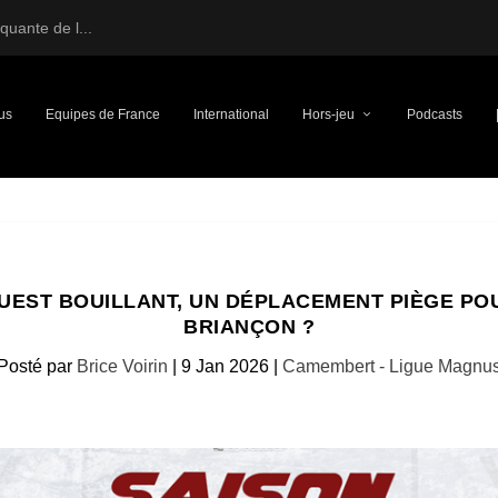
uante de l...
us
Equipes de France
International
Hors-jeu
Podcasts
OUEST BOUILLANT, UN DÉPLACEMENT PIÈGE PO
BRIANÇON ?
Posté par
Brice Voirin
|
9 Jan 2026
|
Camembert - Ligue Magnu