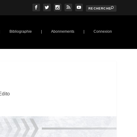
|
Bibliographie
|
Abonnements
|
Connexion
Edito