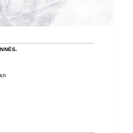
ONNÉS.
tch