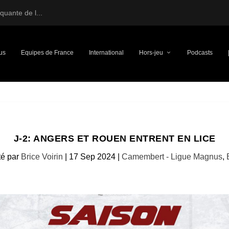
uante de l...
us
Equipes de France
International
Hors-jeu
Podcasts
J-2: ANGERS ET ROUEN ENTRENT EN LICE
té par
Brice Voirin
|
17 Sep 2024
|
Camembert - Ligue Magnus
,