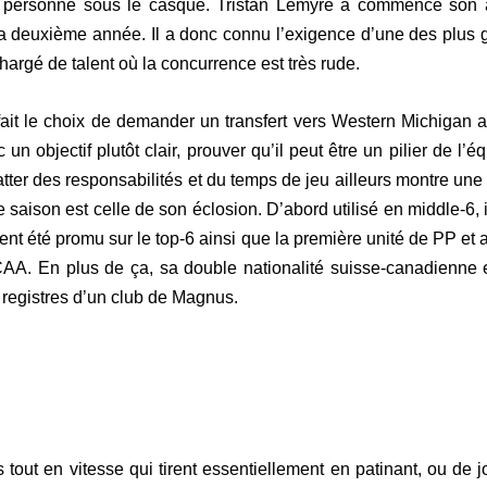
 personne sous le casque. Tristan Lemyre a commencé son av
e sa deuxième année. Il a donc connu l’exigence d’une des plus 
hargé de talent où la concurrence est très rude.
fait le choix de demander un transfert vers Western Michigan 
un objectif plutôt clair, prouver qu’il peut être un pilier de l’
ratter des responsabilités et du temps de jeu ailleurs montre une 
e saison est celle de son éclosion. D’abord utilisé en middle-6,
nt été promu sur le top-6 ainsi que la première unité de PP et
AA. En plus de ça, sa double nationalité suisse-canadienne et
s registres d’un club de Magnus.
tout en vitesse qui tirent essentiellement en patinant, ou de j