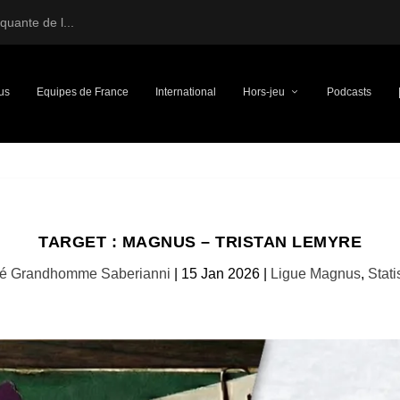
uante de l...
us
Equipes de France
International
Hors-jeu
Podcasts
TARGET : MAGNUS – TRISTAN LEMYRE
hé Grandhomme Saberianni
|
15 Jan 2026
|
Ligue Magnus
,
Stat