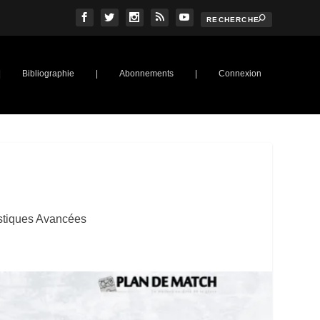
|
Bibliographie
|
Abonnements
|
Connexion
istiques Avancées