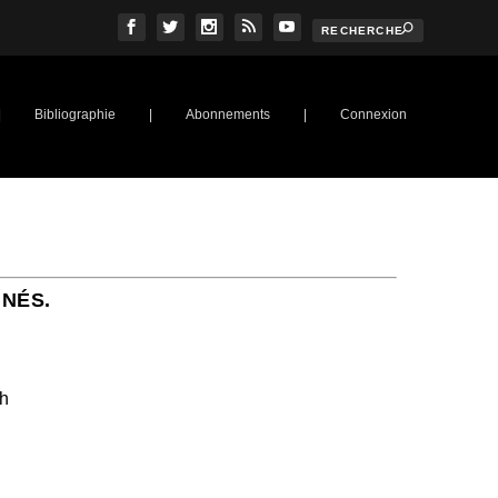
|
Bibliographie
|
Abonnements
|
Connexion
NNÉS.
ch