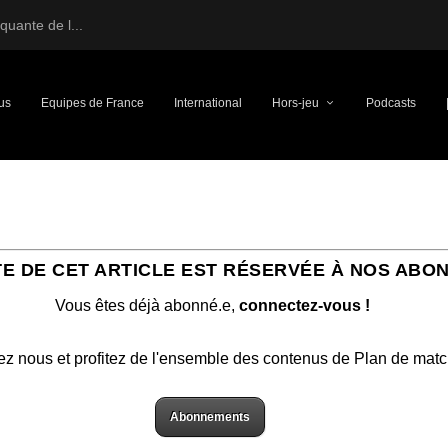
uante de l...
us
Equipes de France
International
Hors-jeu
Podcasts
TE DE CET ARTICLE EST RÉSERVÉE À NOS ABO
Vous êtes déjà abonné.e,
connectez-vous !
ez nous et profitez de l'ensemble des contenus de Plan de mat
Abonnements