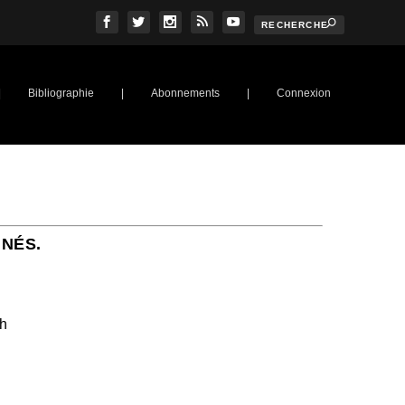
|
Bibliographie
|
Abonnements
|
Connexion
NNÉS.
ch