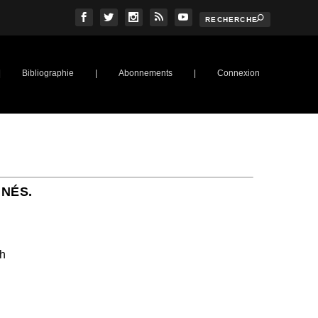
|
Bibliographie
|
Abonnements
|
Connexion
NNÉS.
ch