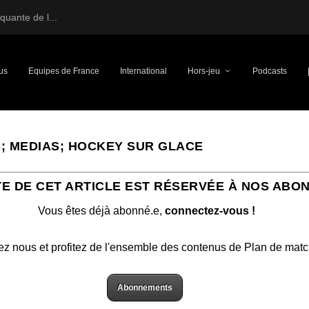
uante de l...
us
Equipes de France
International
Hors-jeu
Podcasts
S; MEDIAS; HOCKEY SUR GLACE
TE DE CET ARTICLE EST RÉSERVÉE À NOS ABO
Vous êtes déjà abonné.e,
connectez-vous !
ez nous et profitez de l'ensemble des contenus de Plan de mat
Abonnements