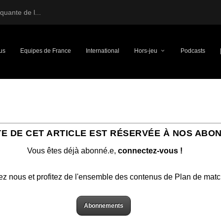
uante de l...
us
Equipes de France
International
Hors-jeu
Podcasts
TE DE CET ARTICLE EST RÉSERVÉE À NOS ABO
Vous êtes déjà abonné.e,
connectez-vous !
ez nous et profitez de l'ensemble des contenus de Plan de mat
Abonnements