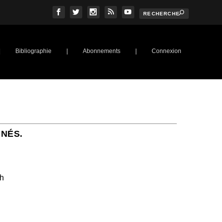
|
Bibliographie
|
Abonnements
|
Connexion
NNÉS.
ch