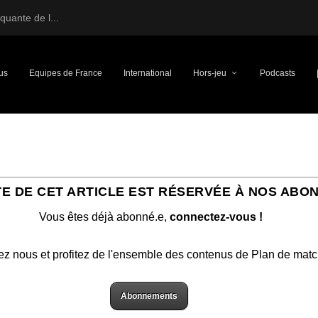
uante de l...
us
Equipes de France
International
Hors-jeu
Podcasts
TE DE CET ARTICLE EST RÉSERVÉE À NOS ABO
Vous êtes déjà abonné.e,
connectez-vous !
ez nous et profitez de l'ensemble des contenus de Plan de mat
Abonnements