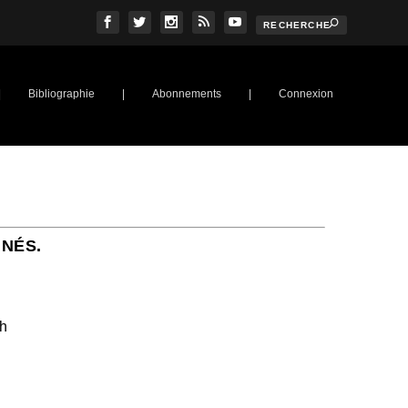
|
Bibliographie
|
Abonnements
|
Connexion
NNÉS.
ch