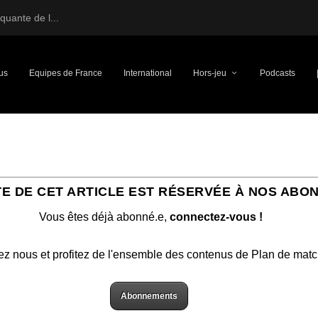
uante de l...
us
Equipes de France
International
Hors-jeu
Podcasts
TE DE CET ARTICLE EST RÉSERVÉE À NOS ABO
Vous êtes déjà abonné.e,
connectez-vous !
ez nous et profitez de l'ensemble des contenus de Plan de mat
Abonnements