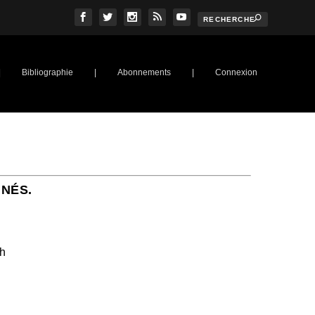
|
Bibliographie
|
Abonnements
|
Connexion
NNÉS.
ch