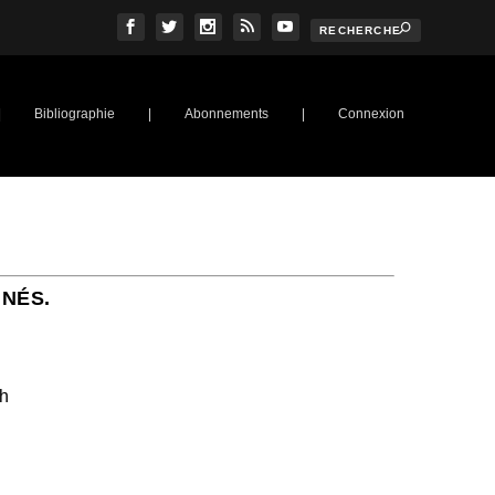
|
Bibliographie
|
Abonnements
|
Connexion
NNÉS.
ch