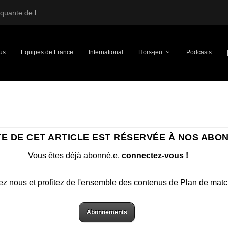
uante de l...
us
Equipes de France
International
Hors-jeu
Podcasts
TE DE CET ARTICLE EST RÉSERVÉE À NOS ABO
Vous êtes déjà abonné.e,
connectez-vous !
ez nous et profitez de l'ensemble des contenus de Plan de mat
Abonnements