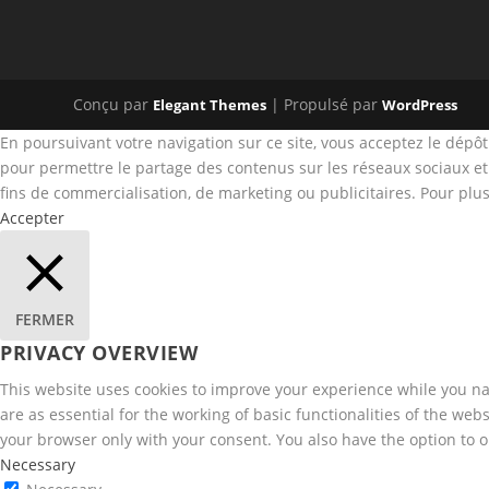
Conçu par
| Propulsé par
Elegant Themes
WordPress
En poursuivant votre navigation sur ce site, vous acceptez le dépô
pour permettre le partage des contenus sur les réseaux sociaux et po
fins de commercialisation, de marketing ou publicitaires. Pour plus
Accepter
FERMER
PRIVACY OVERVIEW
This website uses cookies to improve your experience while you nav
are as essential for the working of basic functionalities of the we
your browser only with your consent. You also have the option to o
Necessary