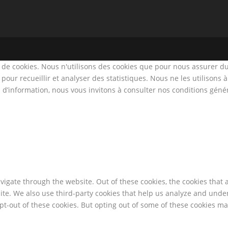
t de cookies. Nous n'utilisons des cookies que pour nous assurer du
ur recueillir et analyser des statistiques. Nous ne les utilisons à 
 d’information, nous vous invitons à consulter nos conditions généra
igate through the website. Out of these cookies, the cookies that 
bsite. We also use third-party cookies that help us analyze and und
pt-out of these cookies. But opting out of some of these cookies m