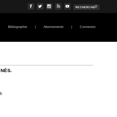
|
Bibliographie
|
Abonnements
|
Connexion
NNÉS.
ch