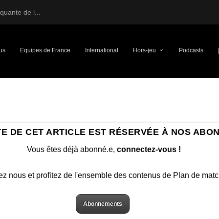
uante de l...
us
Equipes de France
International
Hors-jeu
Podcasts
TE DE CET ARTICLE EST RÉSERVÉE À NOS ABO
Vous êtes déjà abonné.e,
connectez-vous !
ez nous et profitez de l'ensemble des contenus de Plan de mat
Abonnements