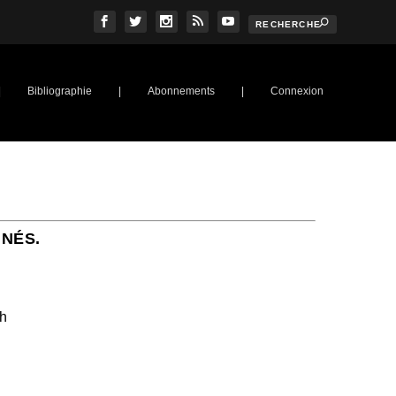
|
Bibliographie
|
Abonnements
|
Connexion
NNÉS.
ch