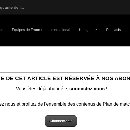
uante de l...
us
Equipes de France
International
Hors-jeu
Podcasts
TE DE CET ARTICLE EST RÉSERVÉE À NOS ABO
Vous êtes déjà abonné.e,
connectez-vous !
ez nous et profitez de l'ensemble des contenus de Plan de mat
Abonnements