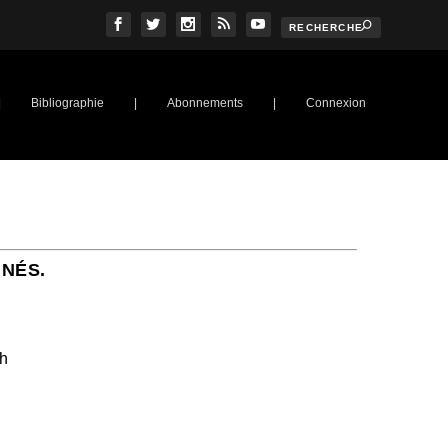
|
Bibliographie
|
Abonnements
|
Connexion
NNÉS.
ch