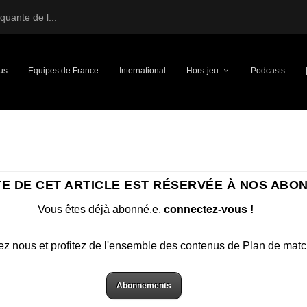
uante de l...
us
Equipes de France
International
Hors-jeu
Podcasts
TE DE CET ARTICLE EST RÉSERVÉE À NOS ABO
Vous êtes déjà abonné.e,
connectez-vous !
ez nous et profitez de l'ensemble des contenus de Plan de mat
Abonnements